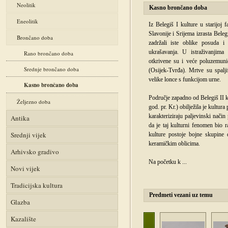
Neolitik
Kasno brončano doba
Eneolitik
Iz Belegiš I kulture u starijoj
Slavonije i Srijema izrasta Beleg
Brončano doba
zadržali iste oblike posuda i
ukrašavanja. U istraživanjima 
Rano brončano doba
otkrivene su i veće poluzemunic
Srednje brončano doba
(Osijek-Tvrđa). Mrtve su spalj
velike lonce s funkcijom urne.
Kasno brončano doba
Područje zapadno od Belegiš II 
Željezno doba
god. pr. Kr.) obilježila je kultur
karakteriziraju paljevinski nači
Antika
da je taj kulturni fenomen bio 
Srednji vijek
kulture postoje bojne skupine 
keramičkim oblicima.
Arhivsko gradivo
Na početku k
...
Novi vijek
Tradicijska kultura
Predmeti vezani uz temu
Glazba
Kazalište