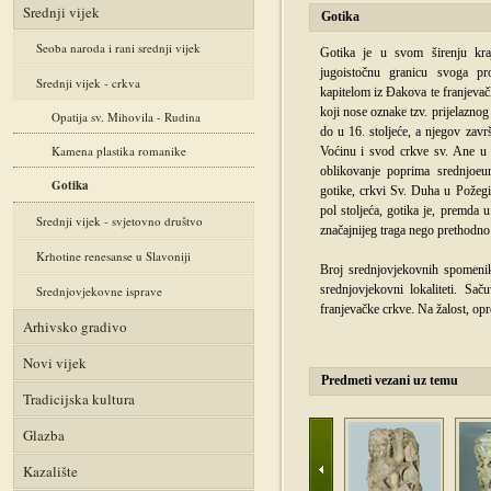
Srednji vijek
Gotika
Seoba naroda i rani srednji vijek
Gotika je u svom širenju kra
jugoistočnu granicu svoga pr
Srednji vijek - crkva
kapitelom iz Đakova te franjev
koji nose oznake tzv. prijelaznog s
Opatija sv. Mihovila - Rudina
do u 16. stoljeće, a njegov zavr
Kamena plastika romanike
Voćinu i svod crkve sv. Ane u 
oblikovanje poprima srednjoeu
Gotika
gotike, crkvi Sv. Duha u Požegi,
pol stoljeća, gotika je, premda 
Srednji vijek - svjetovno društvo
značajnijeg traga nego prethodno 
Krhotine renesanse u Slavoniji
Broj srednjovjekovnih spomeni
srednjovjekovni lokaliteti. Sa
Srednjovjekovne isprave
franjevačke crkve. Na žalost, op
Arhivsko gradivo
Novi vijek
Predmeti vezani uz temu
Tradicijska kultura
Glazba
Kazalište