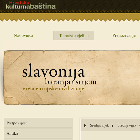
Naslovnica
Pretraživanje
Tematske cjeline
Pretpovijest
Srednji vijek
Srednji vijek -
Antika