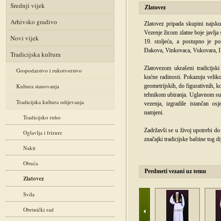
Srednji vijek
Zlatovez
Arhivsko gradivo
Zlatovez pripada skupini najskup
Vezenje žicom zlatne boje javlja
Novi vijek
19. stoljeća, a postupno je po
Đakova, Vinkovaca, Vukovara, Ilo
Tradicijska kultura
Zlatovezom ukrašeni tradicijsk
Gospodarstvo i rukotvorstvo
kućne radinosti. Pokazuju veliko
Kultura stanovanja
geometrijskih, do figurativnih, k
tehnikom ubiranja. Uglavnom su i
Tradicijska kultura odijevanja
vezenja, izgradile istančan os
namjeni.
Tradicijsko ruho
Zadržavši se u živoj upotrebi do
Oglavlja i frizure
značajki tradicijske baštine tog d
Nakit
Obuća
Predmeti vezani uz temu
Zlatovez
Svila
Obrtnički rad