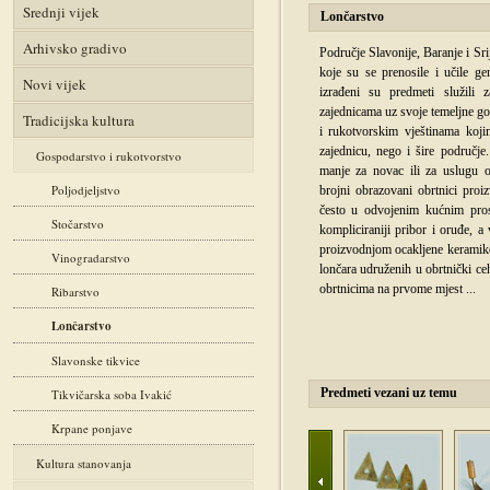
Srednji vijek
Lončarstvo
Arhivsko gradivo
Područje Slavonije, Baranje i Sr
koje su se prenosile i učile gen
Novi vijek
izrađeni su predmeti služili
zajednicama uz svoje temeljne gos
Tradicijska kultura
i rukotvorskim vještinama koji
zajednicu, nego i šire područje
Gospodarstvo i rukotvorstvo
manje za novac ili za uslugu o
Poljodjeljstvo
brojni obrazovani obrtnici proi
često u odvojenim kućnim prost
Stočarstvo
kompliciraniji pribor i oruđe, 
proizvodnjom ocakljene keramike 
Vinogradarstvo
lončara udruženih u obrtnički ce
obrtnicima na prvome mjest
...
Ribarstvo
Lončarstvo
Slavonske tikvice
Predmeti vezani uz temu
Tikvičarska soba Ivakić
Krpane ponjave
Kultura stanovanja