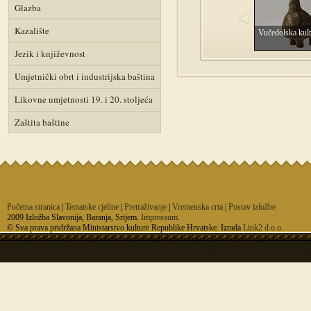
Glazba
Kazalište
Vučedolska kult
Jezik i književnost
Umjetnički obrt i industrijska baština
Likovne umjetnosti 19. i 20. stoljeća
Zaštita baštine
Početna stranica
|
Tematske cjeline
|
Pretraživanje
|
Vremenska crta
|
Postav izložbe
2009 Izložba Slavonija, Baranja, Srijem.
Impressum.
© Sva prava pridržana Ministarstvo kulture Republike Hrvatske. Izrada
Link2 d.o.o.