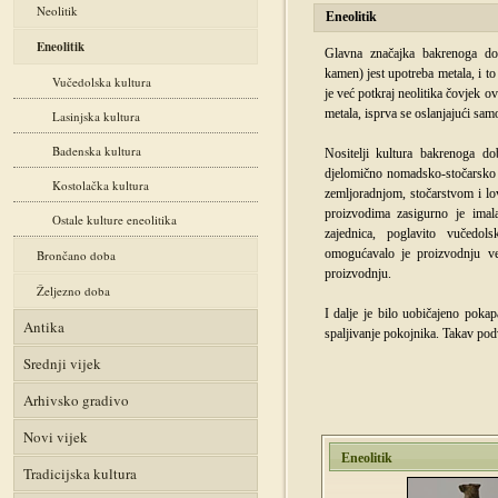
Neolitik
Eneolitik
Eneolitik
Glavna značajka bakrenoga doba
kamen) jest upotreba metala, i to 
Vučedolska kultura
je već potkraj neolitika čovjek
metala, isprva se oslanjajući sa
Lasinjska kultura
Badenska kultura
Nositelji kultura bakrenoga do
djelomično nomadsko-stočarsko ob
Kostolačka kultura
zemljoradnjom, stočarstvom i l
proizvodima zasigurno je imal
Ostale kulture eneolitika
zajednica, poglavito vučedol
omogućavalo je proizvodnju ve
Brončano doba
proizvodnju.
Željezno doba
I dalje je bilo uobičajeno pokap
Antika
spaljivanje pokojnika. Takav pod
Srednji vijek
Arhivsko gradivo
Novi vijek
Eneolitik
Tradicijska kultura