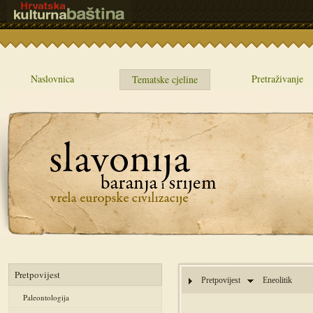
Naslovnica
Pretraživanje
Tematske cjeline
Pretpovijest
Pretpovijest
Eneolitik
Paleontologija