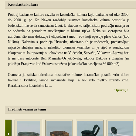
Kostolačka kultura
Potkraj badenske kulture razvila se kostolačka kultura koju datiramo od oko 3300.
do 2900. g. pr. Kr. Nakon razdoblja suživota kostolačka kultura potisnula je
badensku i nastavila samostalan život. U slavonsko-srijemskom području naselja su
se podizala na prirodnim uzvišenjima u blizini rijeka. Neka su vjerojatno bila
utvrđena, što nam dokazuje i elipsoidan šanac – rov koji opasuje plato Cerića (kod
Nuštra). Nalazišta s područja Hrvatske, ubicirano ih je tridesetak, predstavljaju
najčešće slučajan nalaz s nekoliko ulomaka keramike ili je riječ o sondažnom
iskopavanju. Iskopavanja su obavljena na Vučedolu, Sarvašu, Vukovaru-Lijevoj bari
te na trasi autoceste Beli Manastir-Osijek-Svilaj, okolici Đakova i Osijeka (na
položaju Franjevac kod Đakova istraženo je kostolačko naselje na 36.000 m2).
Osnovna je stilska odrednica kostolačke kulture keramičko posuđe vrlo dobre
fakture i kvalitete, tamne sivosmeđe boje, a tek vrlo rijetko izrazito crne.
Karakteristika kostolačke ke
...
Opširnije
Predmeti vezani uz temu