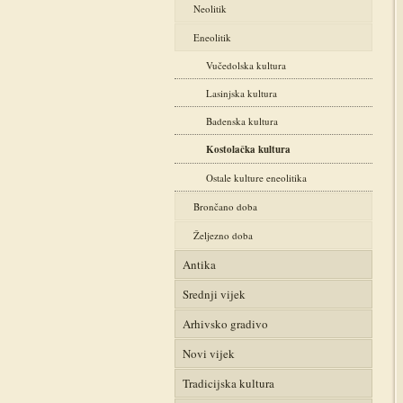
Neolitik
Eneolitik
Vučedolska kultura
Lasinjska kultura
Badenska kultura
Kostolačka kultura
Ostale kulture eneolitika
Brončano doba
Željezno doba
Antika
Srednji vijek
Arhivsko gradivo
Novi vijek
Tradicijska kultura