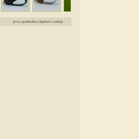
prva
|
prethodna
|
slijedeća
|
zadnja