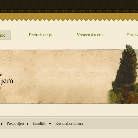
Pretraživanje
Vremenska crta
Postav
ine
Pretpovijest
Eneolitik
Kostolačka kultura