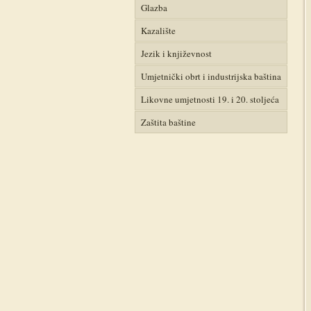
Glazba
Kazalište
Jezik i književnost
Umjetnički obrt i industrijska baština
Likovne umjetnosti 19. i 20. stoljeća
Zaštita baštine