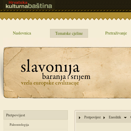
Naslovnica
Pretraživanje
Tematske cjeline
Pretpovijest
Pretpovijest
Eneolitik
Paleontologija