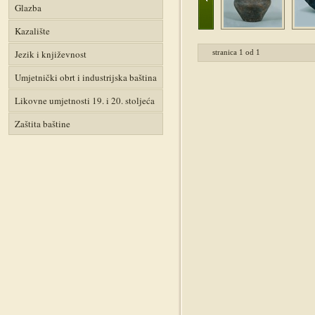
Glazba
Kazalište
Jezik i književnost
stranica
1
od
1
Umjetnički obrt i industrijska baština
Likovne umjetnosti 19. i 20. stoljeća
Zaštita baštine