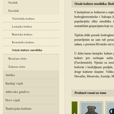
Neolitik
Ostale kulture eneolitika: Bod
Eneolitik
S lasinjskom se kulturom u najist
bodrogkeresztúrske i Salcuţza 
Vučedolska kultura
populacijsku sliku eneolitika 
nomadskim grupacijama koje su s
Lasinjska kultura
Badenska kultura
Tipičan oblik posude bodrogkeres
postavljenim uz sam rub posud
Kostolačka kultura
nalaza, s prostora Hrvatske oni n
Ostale kulture eneolitika
U doba kasne lasinjske kulture p
kulture jest osebujan nači
Brončano doba
(Furchenstich). Njezini su nosio
Željezno doba
brdovite i brežuljkaste predjele
druge kulturne skupine. Veliko
Antika
Slovačke, Moravske, Austrije, M
Srednji vijek
Arhivsko gradivo
Predmeti vezani uz temu
Novi vijek
Tradicijska kultura