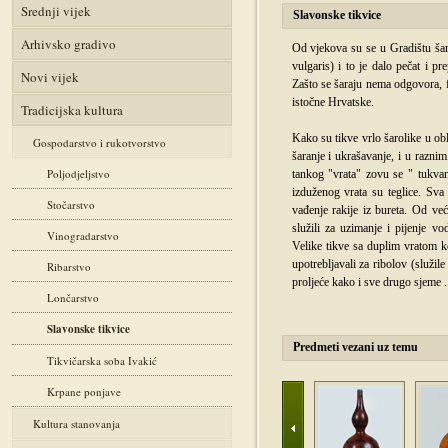
Srednji vijek
Slavonske tikvice
Arhivsko gradivo
Od vjekova su se u Gradištu šara
vulgaris) i to je dalo pečat i pre
Novi vijek
Zašto se šaraju nema odgovora, 
istočne Hrvatske.
Tradicijska kultura
Kako su tikve vrlo šarolike u ob
Gospodarstvo i rukotvorstvo
šaranje i ukrašavanje, i u razni
Poljodjeljstvo
tankog "vrata" zovu se " tukvanj
izduženog vrata su teglice. Sva t
Stočarstvo
vađenje rakije iz bureta. Od već
služili za uzimanje i pijenje vo
Vinogradarstvo
Velike tikve sa duplim vratom ko
upotrebljavali za ribolov (služil
Ribarstvo
proljeće kako i sve drugo sjeme
.
Lončarstvo
Slavonske tikvice
Predmeti vezani uz temu
Tikvičarska soba Ivakić
Krpane ponjave
Kultura stanovanja