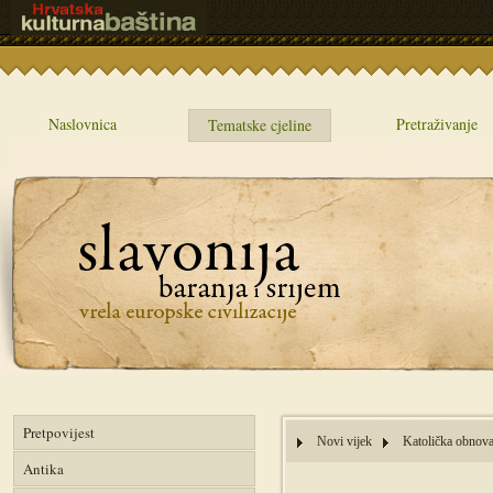
Naslovnica
Pretraživanje
Tematske cjeline
Pretpovijest
Novi vijek
Katolička obnov
Antika