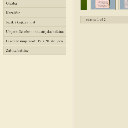
Glazba
Kazalište
stranica
1
od
2
Jezik i književnost
Umjetnički obrt i industrijska baština
Likovne umjetnosti 19. i 20. stoljeća
Zaštita baštine