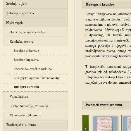
Srednji vijek
Rukopisi i kronike
Arhivsko gradivo
Povijest franjevaca na istočnohr
tragovi o njihovu životu i djel
Novi vijek
samostanima i njihovim arhivi
ustanovama u Hrvatskoj i Europi 
Doba osmanske vladavine
i djelovanja, ili barem suk
srednjovjekovni su franjevački 
Katolička obnova
samoga područja i njegovih s
Barokno slikarstvo
proživljavanja svega onoga 
povijesnih izvora svoga bivstvova
Barokno kiparstvo
Ti franjevački samostani, stog
Portreti đakovačkih biskupa
gradivo tek od oslobođenja Sl
franjevaca te ostaloga klera i cr
Liturgijska oprema i devocionalije
stoljeća), pa sve do suvremenosti.
Rukopisi i kronike
Vojna krajina
Predmeti vezani uz temu
Civilna Slavonija (Provincijal)
19. stoljeće u Slavoniji
Tradicijska kultura